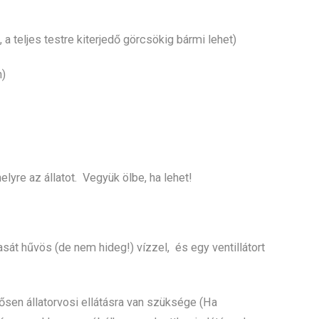
 a teljes testre kiterjedő görcsökig bármi lehet)
n)
lyre az állatot. Vegyük ölbe, ha lehet!
asát hűvös (de nem hideg!) vízzel, és egy ventillátort
gősen állatorvosi ellátásra van szüksége (Ha