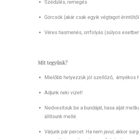
Szédülés, remegés
Görcsök (akár csak egyik végtagot érintőtől,
Véres hasmenés, orrfolyás (súlyos esetbe
Mit tegyünk?
Mielőbb helyezzük jól szellőző, árnyékos he
Adjunk neki vizet!
Nedvesítsük be a bundáját, hasa alját mellk
állítsunk mellé.
Várjunk pár percet. Ha nem javul, akkor sür