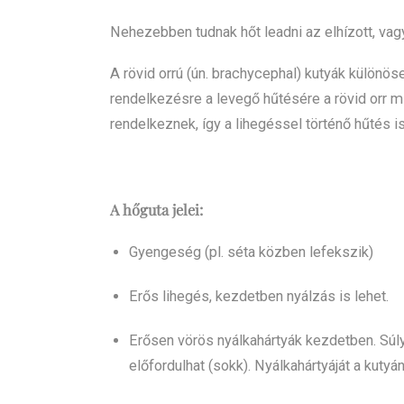
Nehezebben tudnak hőt leadni az elhízott, vagy
A rövid orrú (ún. brachycephal) kutyák különöse
rendelkezésre a levegő hűtésére a rövid orr mi
rendelkeznek, így a lihegéssel történő hűtés i
A hőguta jelei:
Gyengeség (pl. séta közben lefekszik)
Erős lihegés, kezdetben nyálzás is lehet.
Erősen vörös nyálkahártyák kezdetben. Súlyo
előfordulhat (sokk). Nyálkahártyáját a kuty