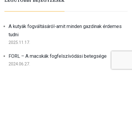
A kutyák fogváltásáról-amit minden gazdinak érdemes
tudni
2025.11.17.
FORL – A macskák fogfelszívódási betegsége
2024.06.27.
Hőguta!
2024.06.19.
Környezettudatosság az állatorvosi rendelőben
2023.03.19.
Miért érdemes a nyuszikat ivartalanítani?
2022.12.13.