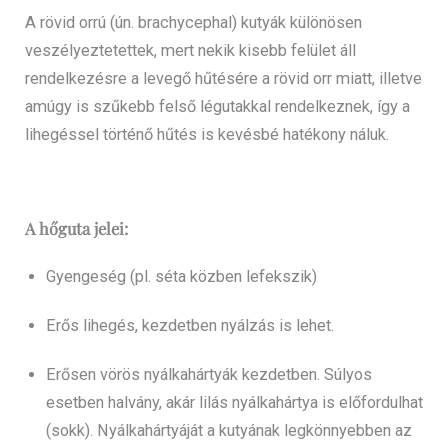
A rövid orrú (ún. brachycephal) kutyák különösen
veszélyeztetettek, mert nekik kisebb felület áll
rendelkezésre a levegő hűtésére a rövid orr miatt, illetve
amúgy is szűkebb felső légutakkal rendelkeznek, így a
lihegéssel történő hűtés is kevésbé hatékony náluk.
A hőguta jelei:
Gyengeség (pl. séta közben lefekszik)
Erős lihegés, kezdetben nyálzás is lehet.
Erősen vörös nyálkahártyák kezdetben. Súlyos
esetben halvány, akár lilás nyálkahártya is előfordulhat
(sokk). Nyálkahártyáját a kutyának legkönnyebben az