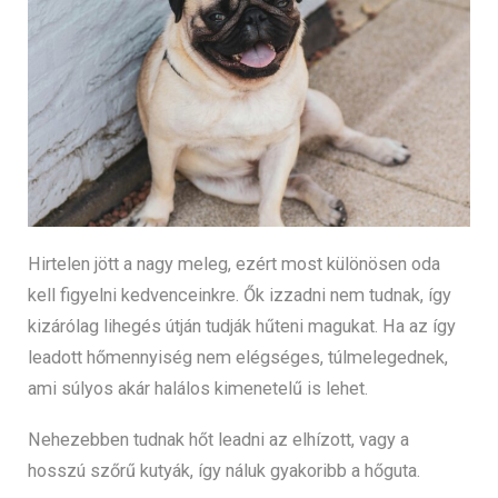
Hirtelen jött a nagy meleg, ezért most különösen oda
kell figyelni kedvenceinkre. Ők izzadni nem tudnak, így
kizárólag lihegés útján tudják hűteni magukat. Ha az így
leadott hőmennyiség nem elégséges, túlmelegednek,
ami súlyos akár halálos kimenetelű is lehet.
Nehezebben tudnak hőt leadni az elhízott, vagy a
hosszú szőrű kutyák, így náluk gyakoribb a hőguta.