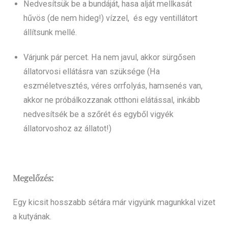
Nedvesítsük be a bundáját, hasa alját mellkasát
hűvös (de nem hideg!) vízzel, és egy ventillátort
állítsunk mellé.
Várjunk pár percet. Ha nem javul, akkor sürgősen
állatorvosi ellátásra van szüksége (Ha
eszméletvesztés, véres orrfolyás, hamsenés van,
akkor ne próbálkozzanak otthoni elátással, inkább
nedvesítsék be a szőrét és egyből vigyék
állatorvoshoz az állatot!)
Megelőzés:
Egy kicsit hosszabb sétára már vigyünk magunkkal vizet
a kutyának.