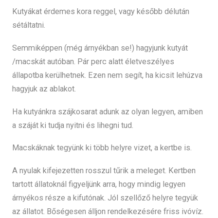
Kutyákat érdemes kora reggel, vagy később délután
sétáltatni.
Semmiképpen (még árnyékban se!) hagyjunk kutyát
/macskát autóban. Pár perc alatt életveszélyes
állapotba kerülhetnek. Ezen nem segít, ha kicsit lehúzva
hagyjuk az ablakot.
Ha kutyánkra szájkosarat adunk az olyan legyen, amiben
a száját ki tudja nyitni és lihegni tud.
Macskáknak tegyünk ki több helyre vizet, a kertbe is.
A nyulak kifejezetten rosszul tűrik a meleget. Kertben
tartott állatoknál figyeljünk arra, hogy mindig legyen
árnyékos része a kifutónak. Jól szellőző helyre tegyük
az állatot. Bőségesen álljon rendelkezésére friss ivóvíz.