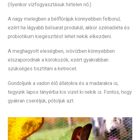
(Ilyenkor vízfogyasztásuk hirtelen nő.)
A nagy melegben a bélflórájuk könnyebben felborul,
ezért ha lágyabb bélsarat produkál, akkor szénadiéta és
probiotikum kiegészítést lehet nekik elkezdeni.
A meghagyott eleségben, ivóvízben könnyebben
elszaporodnak a kórokozók, ezért gyakrabban
szükséges tisztítani a ketrecet.
Gondoljunk a vadon élő állatokra és a madarakra is;
tegyünk lapos tányérba kis vizet ki nekik is. Fontos, hogy
gyakran cseréljük, pótoljuk azt.