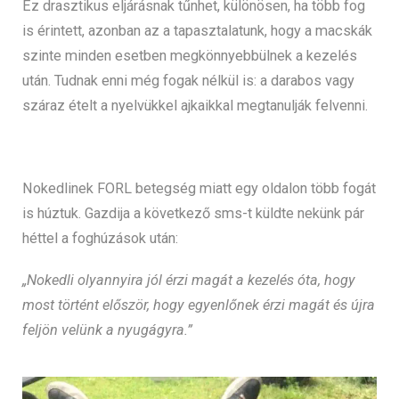
Ez drasztikus eljárásnak tűnhet, különösen, ha több fog
is érintett, azonban az a tapasztalatunk, hogy a macskák
szinte minden esetben megkönnyebbülnek a kezelés
után. Tudnak enni még fogak nélkül is: a darabos vagy
száraz ételt a nyelvükkel ajkaikkal megtanulják felvenni.
Nokedlinek FORL betegség miatt egy oldalon több fogát
is húztuk. Gazdija a következő sms-t küldte nekünk pár
héttel a foghúzások után:
„Nokedli olyannyira jól érzi magát a kezelés óta, hogy
most történt először, hogy egyenlőnek érzi magát és újra
feljön velünk a nyugágyra.”