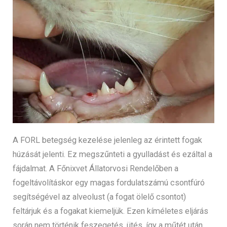
A FORL betegség kezelése jelenleg az érintett fogak
húzását jelenti. Ez megszűnteti a gyulladást és ezáltal a
fájdalmat. A Főnixvet Állatorvosi Rendelőben a
fogeltávolításkor egy magas fordulatszámú csontfúró
segítségével az alveolust (a fogat ölelő csontot)
feltárjuk és a fogakat kiemeljük. Ezen kíméletes eljárás
során nem történik feszegetés, ütés, így a műtét után