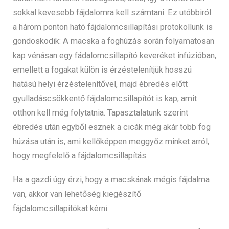
sokkal kevesebb fájdalomra kell számtani. Ez utóbbiról
a három ponton ható fájdalomcsillapítási protokollunk is
gondoskodik: A macska a foghúzás során folyamatosan
kap vénásan egy fádalomcsillapító keveréket infúzióban,
emellett a fogakat külön is érzéstelenítjük hosszú
hatású helyi érzéstelenítővel, majd ébredés előtt
gyulladáscsökkentő fájdalomcsillapítót is kap, amit
otthon kell még folytatnia. Tapasztalatunk szerint
ébredés után egyből esznek a cicák még akár több fog
húzása után is, ami kellőképpen meggyőz minket arról,
hogy megfelelő a fájdalomcsillapítás.
Ha a gazdi úgy érzi, hogy a macskának mégis fájdalma
van, akkor van lehetőség kiegészítő
fájdalomcsillapítókat kérni.