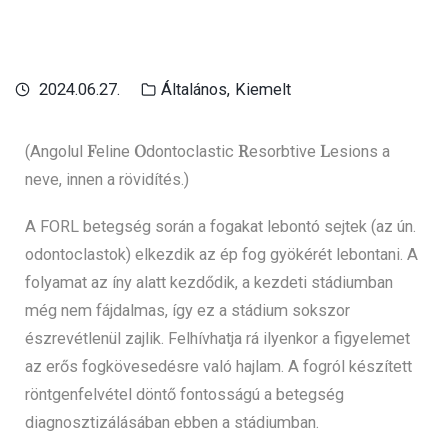
2024.06.27.
Általános
Kiemelt
F
O
R
L
(Angolul
eline
dontoclastic
esorbtive
esions a
neve, innen a rövidítés.)
A FORL betegség során a fogakat lebontó sejtek (az ún.
odontoclastok) elkezdik az ép fog gyökérét lebontani. A
folyamat az íny alatt kezdődik, a kezdeti stádiumban
még nem fájdalmas, így ez a stádium sokszor
észrevétlenül zajlik. Felhívhatja rá ilyenkor a figyelemet
az erős fogkövesedésre való hajlam. A fogról készített
röntgenfelvétel döntő fontosságú a betegség
diagnosztizálásában ebben a stádiumban.