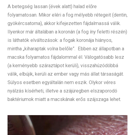
A betegség lassan (évek alatt) halad előre
folyamatosan. Mikor eléri a fog mélyebb rétegeit (dentin,
gyökércsatorna), akkor kifejezetten fájdalmassá válik.
Ilyenkor már általában a koronán (a fog íny feletti részén)
is láthatók elváltozások: a fogak koronája hiányos,
mintha „kiharaptak volna belőle”. Ebben az állapotban a
macska folyamatos fájdalommal él. Válogatósabb lesz
(a keményebb száraztápot kerüli), visszahúzódóbbá
válik, elbújik, kerüli az ember vagy más állat társaságát.
Súlyos esetben egyáltalán nem eszik. Olykor véres
nyálzás kísérheti, illetve a szájüregben elszaporodó
baktériumok miatt a macskának erős szájszaga lehet.