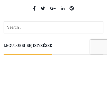
LEGUTÓBBI BEJEGYZÉSEK
A kutyák fogváltásáról-amit minden gazdinak érdemes
tudni
2025.11.17.
FORL – A macskák fogfelszívódási betegsége
2024.06.27.