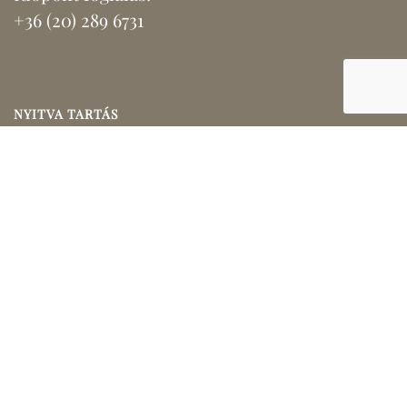
+36 (20) 289 6731
NYITVA TARTÁS
Hétfő
9:00 - 12:00
Kedd
16:00 - 19:00
Szerda
16:00 - 19:00
Csütörtök
9:00 - 12:00
Péntek
16:00 - 19:00
Szombat
Megkezdett kezelések