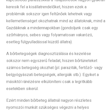
keresik fel a kisállatrendelőket, hiszen ezek a
problémák sokszor igen feltűnőek lehetnek vagy
kellemetlenséget okozhatnak mind az állatoknak, mind a
Gazdáiknak a mindennapokban (gondoljunk csak egy
szőrhiányos, sebes vagy folyamatosan vakarózó,
esetleg fülgyulladással küzdő állatra).
A bőrbetegségek diagnosztizálása és kezelése
sokszor nem egyszerű feladat, hiszen bőrtüneteket
számos betegség okozhat (pl. paraziták, fertőző- vagy
belgyógyászati betegségek, allergiák stb.). Egyiket a
másiktól ránézésre elkülöníteni csak a legritkább
esetekben sikerül.
Ezért minden bőrbeteg állatnál nagyon részletes
nyomozói munkát szükséges végezni a helyes