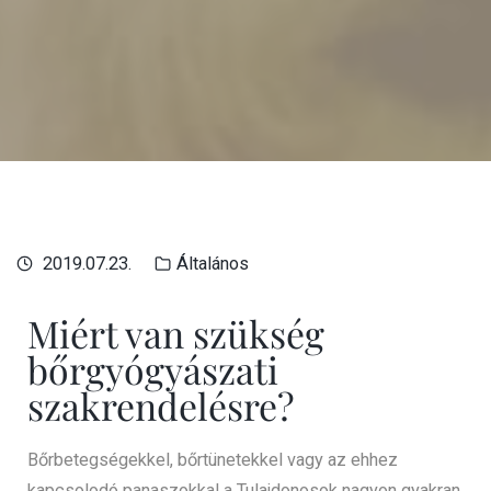
2019.07.23.
Általános
Miért van szükség
bőrgyógyászati
szakrendelésre?
Bőrbetegségekkel, bőrtünetekkel vagy az ehhez
kapcsolodó panaszokkal a Tulajdonosok nagyon gyakran