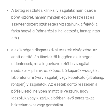
A beteg részletes klinikai vizsgálata: nem csak a
bőrét-szőrét, hanem minden egyéb testrészt és
szervrendszert szükséges vizsgálnunk a fejétől a
farka hegyéig (hőmérőzés, hallgatózás, hastapintás
stb.)
a szükséges diagnosztikai tesztek elvégzése: az
adott esettől és tünetektől függően szükséges
eldöntenünk, mi a legcélravezetőbb vizsgálati
módszer – pl. mikroszkópos bőrkaparék-vizsgálat,
laboratóriumi (vérvizsgálat) vagy képalkotó (ultrahang,
röntgen) vizsgálatok. Az esetek döntő részében a
bőrfelületről helyben mintát is veszünk, hogy
igazoljuk vagy kizárjuk a bőrben lévő parazitákat,
baktériumokat vagy gombákat.