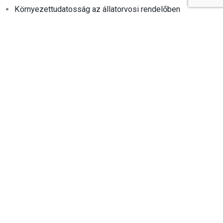
Környezettudatosság az állatorvosi rendelőben
2023.03.19.
Miért érdemes a nyuszikat ivartalanítani?
2022.12.13.
KATEGÓRIÁK
Általános
Kiemelt