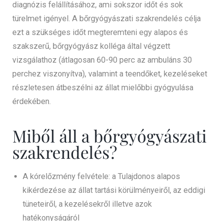
diagnózis felállításához, ami sokszor időt és sok
türelmet igényel. A bőrgyógyászati szakrendelés célja
ezt a szükséges időt megteremteni egy alapos és
szakszerű, bőrgyógyász kolléga által végzett
vizsgálathoz (átlagosan 60-90 perc az ambuláns 30
perchez viszonyítva), valamint a teendőket, kezeléseket
részletesen átbeszélni az állat mielőbbi gyógyulása
érdekében.
Miből áll a bőrgyógyászati
szakrendelés?
A kórelőzmény felvétele: a Tulajdonos alapos
kikérdezése az állat tartási körülményeiről, az eddigi
tüneteiről, a kezelésekről illetve azok
hatékonyságáról