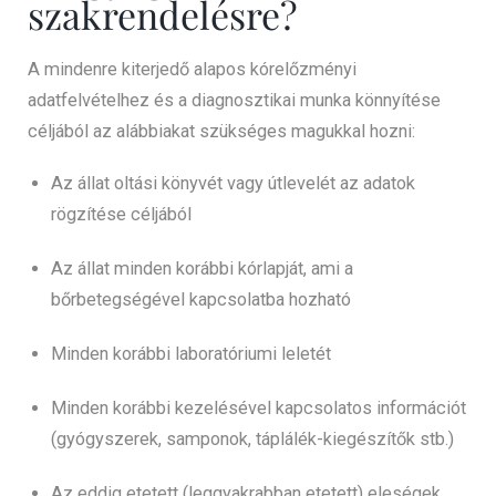
szakrendelésre?
A mindenre kiterjedő alapos kórelőzményi
adatfelvételhez és a diagnosztikai munka könnyítése
céljából az alábbiakat szükséges magukkal hozni:
Az állat oltási könyvét vagy útlevelét az adatok
rögzítése céljából
Az állat minden korábbi kórlapját, ami a
bőrbetegségével kapcsolatba hozható
Minden korábbi laboratóriumi leletét
Minden korábbi kezelésével kapcsolatos információt
(gyógyszerek, samponok, táplálék-kiegészítők stb.)
Az eddig etetett (leggyakrabban etetett) eleségek